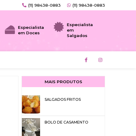
(11) 98438-0883
(11) 98438-0883
Especialista
Especialista
em
em Doces
Salgados
F
I
a
n
c
s
e
t
b
a
o
g
MAIS PRODUTOS
o
r
k
a
-
m
f
SALGADOS FRITOS
BOLO DE CASAMENTO