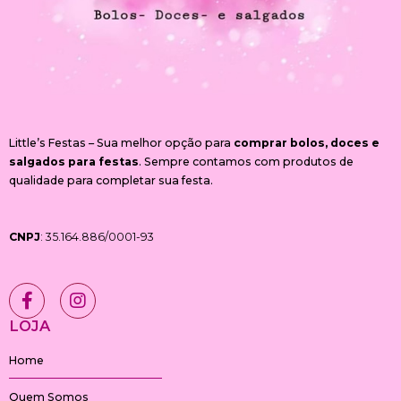
Little’s Festas – Sua melhor opção para
comprar bolos, doces e
salgados para festas
. Sempre contamos com produtos de
qualidade para completar sua festa.
CNPJ
: 35.164.886/0001-93
F
I
a
n
c
s
LOJA
e
t
b
a
Home
o
g
o
r
Quem Somos