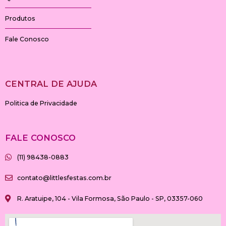
k
a
-
m
Produtos
f
Fale Conosco
CENTRAL DE AJUDA
Politica de Privacidade
FALE CONOSCO
(11) 98438-0883
contato@littlesfestas.com.br
R. Aratuipe, 104 - Vila Formosa, São Paulo - SP, 03357-060