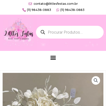
Ir
contato@littlesfestas.com.br
para
(11) 98438-0883
(11) 98438-0883
o
conteúdo
Products
search
Menu