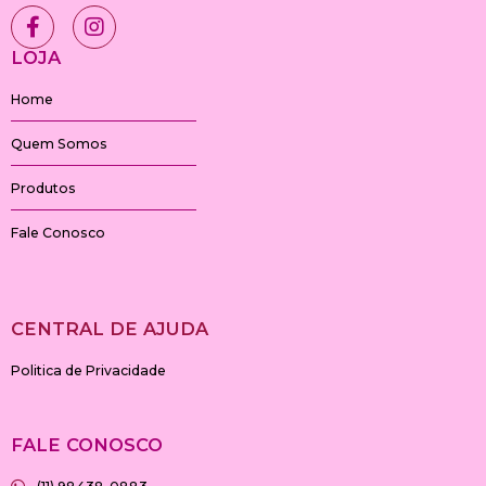
F
I
a
n
c
s
LOJA
e
t
b
a
Home
o
g
o
r
Quem Somos
k
a
-
m
Produtos
f
Fale Conosco
CENTRAL DE AJUDA
Politica de Privacidade
FALE CONOSCO