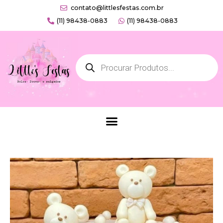
Ir
contato@littlesfestas.com.br
para
(11) 98438-0883
(11) 98438-0883
o
conteúdo
Products
search
Menu