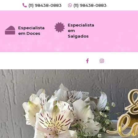
(11) 98438-0883
(11) 98438-0883
Especialista
Especialista
em
em Doces
Salgados
F
I
a
n
c
s
e
t
b
a
o
g
o
r
k
a
-
m
f