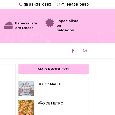
(11) 98438-0883
(11) 98438-0883
Especialista
Especialista
em
em Doces
Salgados
F
I
a
n
c
s
e
t
b
a
o
g
MAIS PRODUTOS
o
r
k
a
-
m
f
BOLO SMACH
PÃO DE METRO