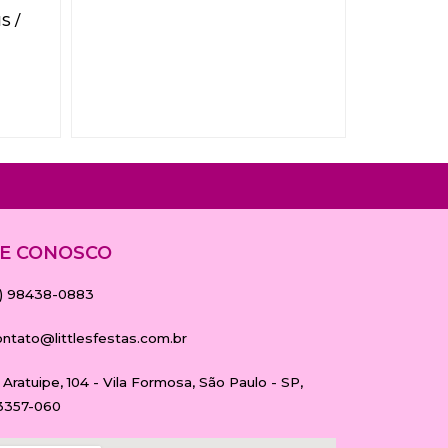
S /
E CONOSCO
11) 98438-0883
ontato@littlesfestas.com.br
 Aratuipe, 104 - Vila Formosa, São Paulo - SP,
3357-060